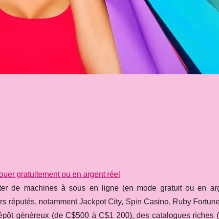
uer gratuitement ou en argent réel
iter de machines à sous en ligne (en mode gratuit ou en arg
eurs réputés, notamment Jackpot City, Spin Casino, Ruby Fortun
épôt généreux (de C$500 à C$1 200), des catalogues riches (